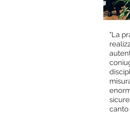
"La pr
realiz
autent
coniu
discip
misura
enormi
sicure
canto 