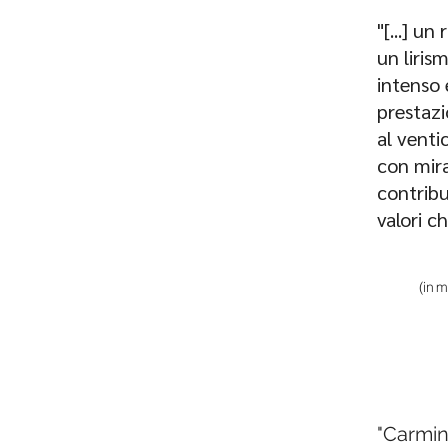
"[...] un
un liris
intenso 
prestazi
al venti
con mira
contribu
valori c
(in m
"Carmini