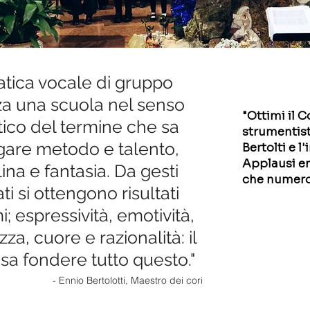
atica vocale di gruppo
za una scuola nel senso
"Ottimi il C
ico del termine che sa
strumentist
gare metodo e talento,
Bertolti e l
Applausi en
lina e fantasia. Da gesti
che numero
ti si ottengono risultati
; espressività, emotività,
zza, cuore e razionalità: il
sa fondere tutto questo."
- Ennio Bertolotti, Maestro dei cori