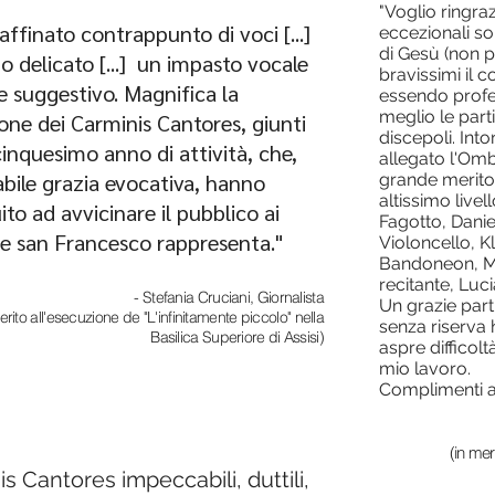
"Voglio ringra
 raffinato contrappunto di voci [...]
eccezionali so
di Gesù (non p
mo delicato [...] un impasto vocale
bravissimi il c
e suggestivo. Magnifica la
essendo profes
meglio le parti
one dei Carminis Cantores, giunti
discepoli. Into
cinquesimo anno di attività, che,
allegato l'Ombr
bile grazia evocativa, hanno
grande merito
altissimo livel
ito ad avvicinare il pubblico ai
Fagotto, Daniel
he san Francesco rappresenta."
Violoncello, K
Bandoneon, Ma
recitante, Luci
- Stefania Cruciani, Giornalista
Un grazie part
erito all'esecuzione de "L'infinitamente piccolo" nella
senza riserva
Basilica Superiore di Assisi)
aspre difficolt
mio lavoro.
Complimenti a t
(in mer
s Cantores impeccabili, duttili,