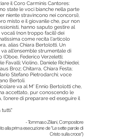
ziare il Coro Carminis Cantores:
no state le voci bianche nella parte
er niente stravincono nei concorsi),
oro misto e il giovanile che, pur non
sionisti, hanno saputo gestire al
 vocali (non troppo facili) dei
natissima come recita l'articolo
a, alias Chiara Bertolotti. Un
 va all'ensemble strumentale di
lo (Oboe, Federico Verzeletti;
e Favalli; Violino, Daniele Richiedei;
laus Broz; Chitarra, Chiara Festa;
rio Stefano Pietrodarchi; voce
ano Bertoli.
icolare va al M° Ennio Bertolotti che,
 ha accettato, pur conoscendo le
à, l’onere di preparare ed eseguire il
utti."
- Tommaso Ziliani, Compositore
ito
alla prima e
secuzione de "Le sette parole di
Cristo
sulla croce")